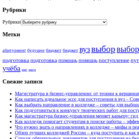
Рубрики
Рубрики
Метки
выбор
выбо
вуз
абитуриент
будущее
бюджет
бюджет
подготовка
подготовка
помощь
помощь
поступление
пут
учёба
шаг
шаги
Свежие записи
Магистратура в бизнес-управлении: от теории к вершина
Как написать идеальное эссе для поступления в вуз – Со
Как выбрать направление в колледже – советы для выбор
Как подготовиться к конкурсу творческих работ для пос
Как магистратура бизнес-управления меняет карьеру: ги
Как колледж помогает студентам в поиске работы – эффе
Что нужно знать о направлениях в колледже – мифы и реа
Обзор лучших колледжей России – куда поступить и как 
Список обязательных документов для поступления на бю