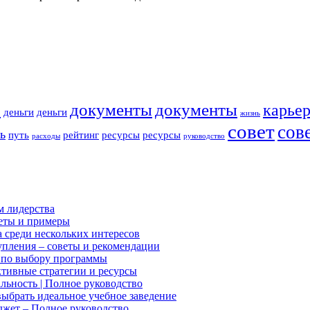
р
документы
документы
карье
деньги
деньги
жизнь
совет
сов
ь
путь
рейтинг
ресурсы
ресурсы
расходы
руководство
м лидерства
веты и примеры
а среди нескольких интересов
тупления – советы и рекомендации
д по выбору программы
ктивные стратегии и ресурсы
льность | Полное руководство
выбрать идеальное учебное заведение
джет – Полное руководство