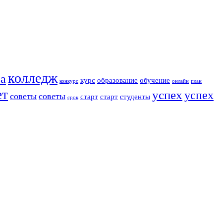
колледж
ра
курс
образование
обучение
конкурс
онлайн
план
ет
успех
успех
советы
советы
старт
старт
студенты
срок