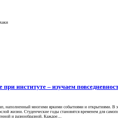
фхаки
е при институте – изучаем повседневнос
этап, наполненный многими яркими событиями и открытиями. В 
рослой жизни. Студенческие годы становятся временем для само
щенной и разнообразной. Каждое…