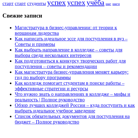
успех
успех
учёба
старт
старт
студенты
шаг
шаги
Свежие записи
Магистратура в бизнес-управлении: от теории к
вершинам лидерства
Как написать идеальное эссе для поступления в вуз –
Советы и примеры
Как выбрать направление в колледже – советы для
выбора среди нескольких интересов
Как подготовиться к конкурсу творческих работ для
поступления – советы и рекомендации
Как магистратура бизнес-управления меняет карьеру:
гид по выбору программы
Как колледж помогает студентам в поиске работы –
эффективные стратегии и ресурсы
Что нужно знать о направлениях в колледже – мифы и
реальность | Полное руководство
Обзор лучших колледжей России – куда поступить и как
выбрать идеальное учебное заведение
Список обязательных документов для поступления на
бюджет – Полное руководство