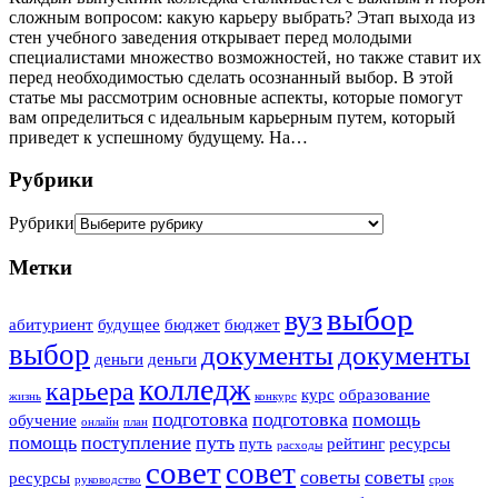
сложным вопросом: какую карьеру выбрать? Этап выхода из
стен учебного заведения открывает перед молодыми
специалистами множество возможностей, но также ставит их
перед необходимостью сделать осознанный выбор. В этой
статье мы рассмотрим основные аспекты, которые помогут
вам определиться с идеальным карьерным путем, который
приведет к успешному будущему. На…
Рубрики
Рубрики
Метки
выбор
вуз
абитуриент
будущее
бюджет
бюджет
выбор
документы
документы
деньги
деньги
колледж
карьера
курс
образование
жизнь
конкурс
подготовка
подготовка
помощь
обучение
онлайн
план
помощь
поступление
путь
путь
рейтинг
ресурсы
расходы
совет
совет
советы
советы
ресурсы
руководство
срок