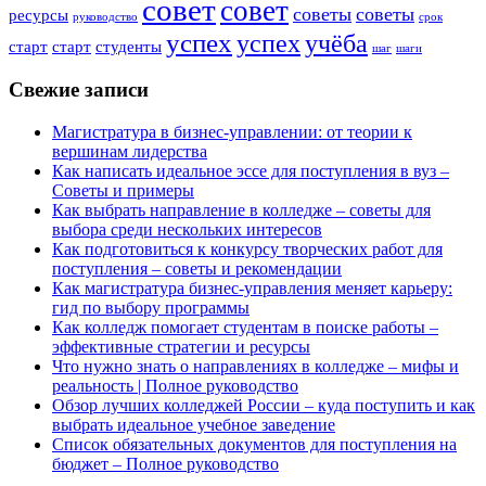
совет
совет
советы
советы
ресурсы
руководство
срок
успех
успех
учёба
старт
старт
студенты
шаг
шаги
Свежие записи
Магистратура в бизнес-управлении: от теории к
вершинам лидерства
Как написать идеальное эссе для поступления в вуз –
Советы и примеры
Как выбрать направление в колледже – советы для
выбора среди нескольких интересов
Как подготовиться к конкурсу творческих работ для
поступления – советы и рекомендации
Как магистратура бизнес-управления меняет карьеру:
гид по выбору программы
Как колледж помогает студентам в поиске работы –
эффективные стратегии и ресурсы
Что нужно знать о направлениях в колледже – мифы и
реальность | Полное руководство
Обзор лучших колледжей России – куда поступить и как
выбрать идеальное учебное заведение
Список обязательных документов для поступления на
бюджет – Полное руководство