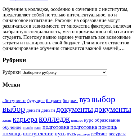
Обучение в колледже, особенно в сочетании с институтом,
представляет собой не только интеллектуальное, но и
финансовое испытание. Расходы на образование могут
различаться в зависимости от множества факторов, включая
выбранную специальность, место проживания и образ жизни
студента. Поэтому важно заранее учитывать все возможные
затраты и планировать свой бюджет. Для многих студентов
финансирование обучения становится важной задачей,…
Рубрики
Рубрики
Метки
выбор
вуз
абитуриент
будущее
бюджет
бюджет
выбор
документы
документы
деньги
деньги
колледж
карьера
курс
образование
жизнь
конкурс
подготовка
подготовка
помощь
обучение
онлайн
план
помощь
поступление
путь
путь
рейтинг
ресурсы
расходы