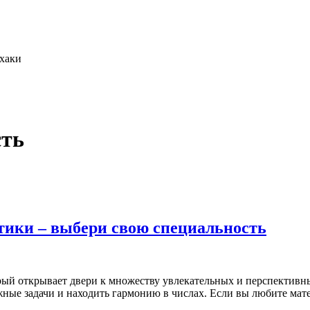
фхаки
сть
тики – выбери свою специальность
рый открывает двери к множеству увлекательных и перспективны
жные задачи и находить гармонию в числах. Если вы любите мат