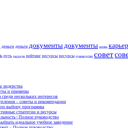
р
документы
документы
карье
деньги
деньги
жизнь
совет
сов
ь
путь
рейтинг
ресурсы
ресурсы
расходы
руководство
м лидерства
веты и примеры
а среди нескольких интересов
тупления – советы и рекомендации
д по выбору программы
ктивные стратегии и ресурсы
льность | Полное руководство
выбрать идеальное учебное заведение
джет – Полное руководство