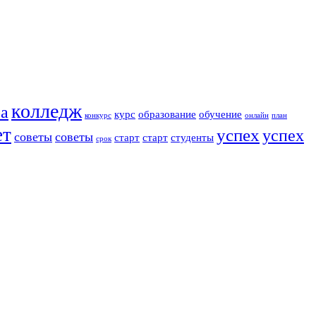
колледж
ра
курс
образование
обучение
конкурс
онлайн
план
ет
успех
успех
советы
советы
старт
старт
студенты
срок