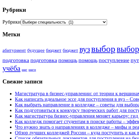
Рубрики
Рубрики
Метки
выбор
выбо
вуз
абитуриент
будущее
бюджет
бюджет
подготовка
подготовка
помощь
помощь
поступление
пут
учёба
шаг
шаги
Свежие записи
Магистратура в бизнес-управлении: от теории к вершина
Как написать идеальное эссе для поступления в вуз – Со
Как выбрать направление в колледже – советы для выбор
Как подготовиться к конкурсу творческих работ для пос
Как магистратура бизнес-управления меняет карьеру: ги
Как колледж помогает студентам в поиске работы – эффе
Что нужно знать о направлениях в колледже – мифы и реа
Обзор лучших колледжей России – куда поступить и как 
Список обязательных документов для поступления на бю