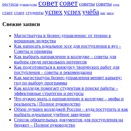
совет
совет
советы
советы
ресурсы
руководство
срок
успех
успех
учёба
старт
старт
студенты
шаг
шаги
Свежие записи
Магистратура в бизнес-управлении: от теории к
вершинам лидерства
Как написать идеальное эссе для поступления в вуз –
Советы и примеры
Как выбрать направление в колледже – советы для
выбора среди нескольких интересов
Как подготовиться к конкурсу творческих работ для
поступления – советы и рекомендации
Как магистратура бизнес-управления меняет карьеру:
гид по выбору программы
Как колледж помогает студентам в поиске работы –
эффективные стратегии и ресурсы
Что нужно знать о направлениях в колледже – мифы и
реальность | Полное руководство
Обзор лучших колледжей России – куда поступить и как
выбрать идеальное учебное заведение
Список обязательных документов для поступления на
бюджет – Полное руководство