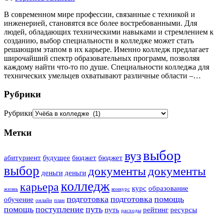
В современном мире профессии, связанные с техникой и
инженерией, становятся все более востребованными. Для
людей, обладающих техническими навыками и стремлением к
созданию, выбор специальности в колледже может стать
решающим этапом в их карьере. Именно колледж предлагает
широчайший спектр образовательных программ, позволяя
каждому найти что-то по душе. Специальности колледжа для
технических умельцев охватывают различные области –…
Рубрики
Рубрики
Метки
выбор
вуз
абитуриент
будущее
бюджет
бюджет
выбор
документы
документы
деньги
деньги
колледж
карьера
курс
образование
жизнь
конкурс
подготовка
подготовка
помощь
обучение
онлайн
план
помощь
поступление
путь
путь
рейтинг
ресурсы
расходы