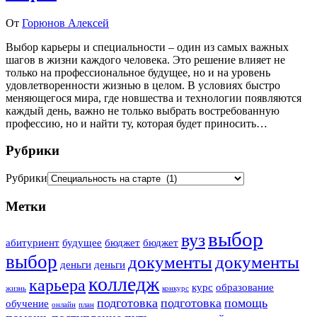
От
Горюнов Алексей
Выбор карьеры и специальности – один из самых важных
шагов в жизни каждого человека. Это решение влияет не
только на профессиональное будущее, но и на уровень
удовлетворенности жизнью в целом. В условиях быстро
меняющегося мира, где новшества и технологии появляются
каждый день, важно не только выбрать востребованную
профессию, но и найти ту, которая будет приносить…
Рубрики
Рубрики
Метки
выбор
вуз
абитуриент
будущее
бюджет
бюджет
выбор
документы
документы
деньги
деньги
колледж
карьера
курс
образование
жизнь
конкурс
подготовка
подготовка
помощь
обучение
онлайн
план