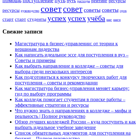
помощь
поступление
путь
путь
рейтинг
ресурсы
расходы
совет
совет
советы
советы
ресурсы
руководство
срок
успех
успех
учёба
старт
старт
студенты
шаг
шаги
Свежие записи
Магистратура в бизнес-управлении: от теории к
вершинам лидерства
Как написать идеальное эссе для поступления в вуз –
Советы и примеры
Как выбрать направление в колледже – советы для
выбора среди нескольких интересов
Как подготовиться к конкурсу творческих работ для
поступления – советы и рекомендации
Как магистратура бизнес-управления меняет карьеру:
гид по выбору программы
Как колледж помогает студентам в поиске работы –
эффективные стратегии и ресурсы
Что нужно знать о направлениях в колледже – мифы и
реальность | Полное руководство
Обзор лучших колледжей России – куда поступить и как
выбрать идеальное учебное заведение
Список обязательных документов для поступления на
бюджет – Полное руководство