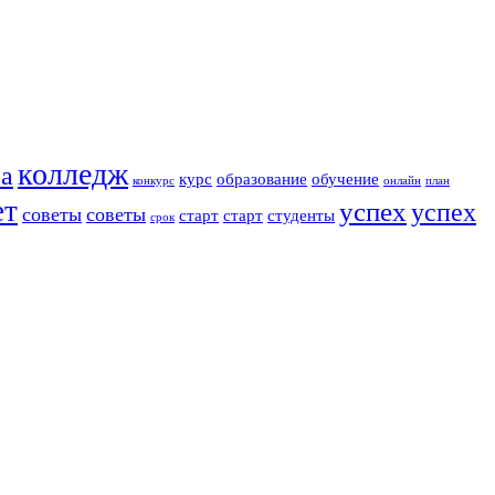
колледж
ра
курс
образование
обучение
конкурс
онлайн
план
ет
успех
успех
советы
советы
старт
старт
студенты
срок