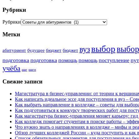
Рубрики
Рубрики
Метки
выбор
выбо
вуз
абитуриент
будущее
бюджет
бюджет
подготовка
подготовка
помощь
помощь
поступление
пут
учёба
шаг
шаги
Свежие записи
Магистратура в бизнес-управлении: от теории к вершина
Как написать идеальное эссе для поступления в вуз – Со
Как выбрать направление в колледже – советы для выбор
Как подготовиться к конкурсу творческих работ для пос
Как магистратура бизнес-управления меняет карьеру: ги
Как колледж помогает студентам в поиске работы – эффе
Что нужно знать о направлениях в колледже – мифы и реа
Обзор лучших колледжей России – куда поступить и как 
Список обязательных документов для поступления на бю