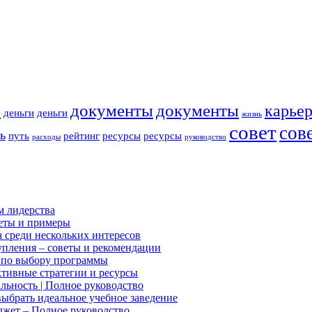
р
документы
документы
карье
деньги
деньги
жизнь
совет
сов
ь
путь
рейтинг
ресурсы
ресурсы
расходы
руководство
м лидерства
веты и примеры
а среди нескольких интересов
тупления – советы и рекомендации
д по выбору программы
ктивные стратегии и ресурсы
льность | Полное руководство
выбрать идеальное учебное заведение
джет – Полное руководство