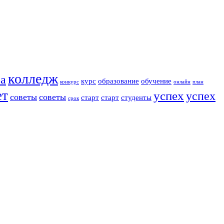
колледж
ра
курс
образование
обучение
конкурс
онлайн
план
ет
успех
успех
советы
советы
старт
старт
студенты
срок