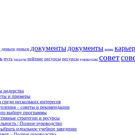
р
документы
документы
карье
деньги
деньги
жизнь
совет
сов
ь
путь
рейтинг
ресурсы
ресурсы
расходы
руководство
м лидерства
веты и примеры
а среди нескольких интересов
тупления – советы и рекомендации
д по выбору программы
ктивные стратегии и ресурсы
льность | Полное руководство
выбрать идеальное учебное заведение
джет – Полное руководство