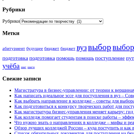
Рубрики
Рубрики
Метки
выбор
выбо
вуз
абитуриент
будущее
бюджет
бюджет
подготовка
подготовка
помощь
помощь
поступление
пут
учёба
шаг
шаги
Свежие записи
Магистратура в бизнес-управлении: от теории к вершина
Как написать идеальное эссе для поступления в вуз – Со
Как выбрать направление в колледже – советы для выбор
Как подготовиться к конкурсу творческих работ для пос
Как магистратура бизнес-управления меняет карьеру: ги
Как колледж помогает студентам в поиске работы – эффе
Что нужно знать о направлениях в колледже – мифы и реа
Обзор лучших колледжей России – куда поступить и как 
Список обязательных документов для поступления на бю