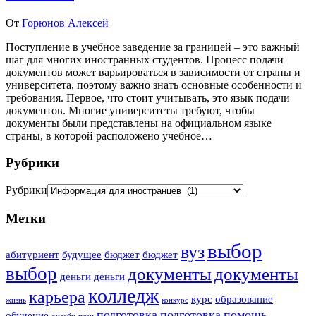
От
Горюнов Алексей
Поступление в учебное заведение за границей – это важный
шаг для многих иностранных студентов. Процесс подачи
документов может варьироваться в зависимости от страны и
университета, поэтому важно знать основные особенности и
требования. Первое, что стоит учитывать, это язык подачи
документов. Многие университеты требуют, чтобы
документы были представлены на официальном языке
страны, в которой расположено учебное…
Рубрики
Рубрики
Метки
выбор
вуз
абитуриент
будущее
бюджет
бюджет
выбор
документы
документы
деньги
деньги
колледж
карьера
курс
образование
жизнь
конкурс
подготовка
подготовка
помощь
обучение