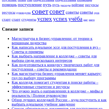
онлайн
план
помощь
поступление
путь
путь
рейтинг
ресурсы
расходы
совет
совет
советы
советы
ресурсы
руководство
срок
успех
успех
учёба
старт
старт
студенты
шаг
шаги
Свежие записи
Магистратура в бизнес-управлении: от теории к
вершинам лидерства
Как написать идеальное эссе для поступления в вуз –
Советы и примеры
Как выбрать направление в колледже – советы для
выбора среди нескольких интересов
Как подготовиться к конкурсу творческих работ для
поступления – советы и рекомендации
Как магистратура бизнес-управления меняет карьеру:
гид по выбору программы
Как колледж помогает студентам в поиске работы –
эффективные стратегии и ресурсы
Что нужно знать о направлениях в колледже – мифы и
реальность | Полное руководство
Обзор лучших колледжей России – куда поступить и как
выбрать идеальное учебное заведение
Список обязательных документов для поступления на